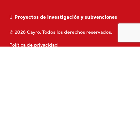
Proyectos de investigación y subvenciones
© 2026 Cayro. Todos los derechos reservados.
Política de privacidad
Aviso Legal
Política de Cookies
Términos y Condiciones
Contacto
Piezas de repuesto
Clase de juegos
Twitter
Youtube