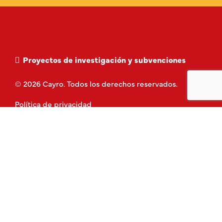
Proyectos de investigación y subvenciones
© 2026 Cayro. Todos los derechos reservados.
Política de privacidad
Aviso Legal
Política de Cookies
Términos y Condiciones
Contacto
Piezas de repuesto
Clase de juegos