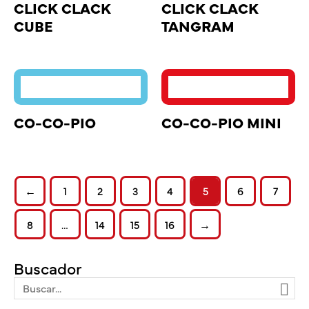
CLICK CLACK
CLICK CLACK
CUBE
TANGRAM
CO-CO-PIO
CO-CO-PIO MINI
←
1
2
3
4
5
6
7
8
…
14
15
16
→
Buscador