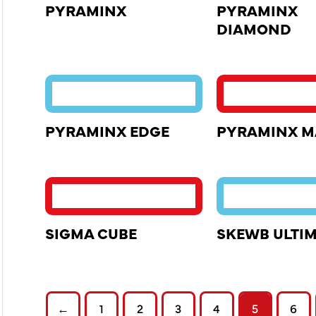
PYRAMINX
PYRAMINX
DIAMOND
PYRAMINX EDGE
PYRAMINX M
SIGMA CUBE
SKEWB ULTI
←
1
2
3
4
5
6