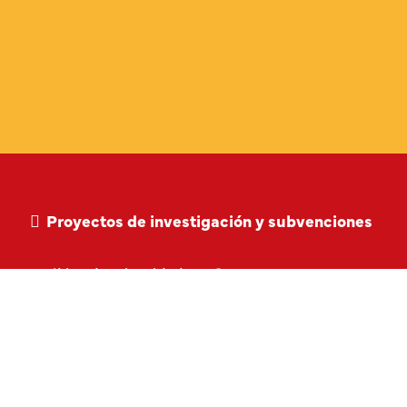
Proyectos de investigación y subvenciones
Política de privacidad
Contacto
Aviso Legal
Piezas de repuesto
Política de Cookies
Clase de juegos
Términos y
Condiciones