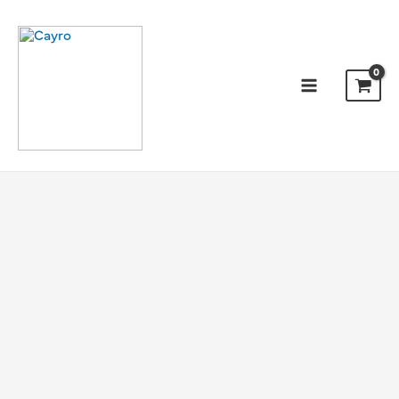
Ir
al
contenido
Main
Menu