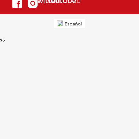
Español
?>