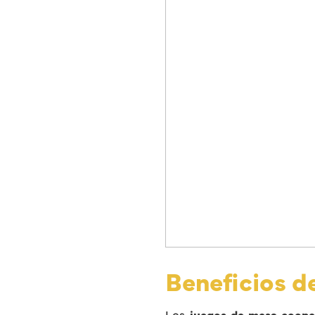
Beneficios d
Los
juegos de mesa coope