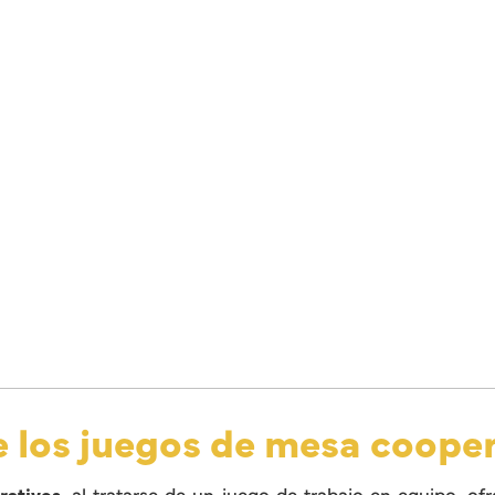
e los juegos de mesa coope
rativos
, al tratarse de un juego de trabajo en equipo, o