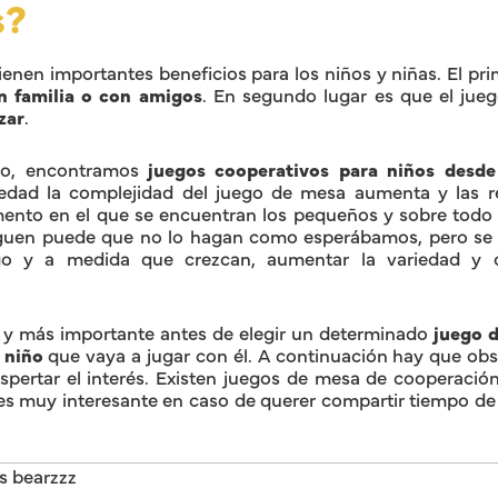
s?
ienen importantes beneficios para los niños y niñas. El pr
en familia o con amigos
. En segundo lugar es que el ju
zar
.
do, encontramos
juegos cooperativos para niños desd
 edad la complejidad del juego de mesa aumenta y las r
ento en el que se encuentran los pequeños y sobre todo q
guen puede que no lo hagan como esperábamos, pero se t
go y a medida que crezcan, aumentar la variedad y c
o y más importante antes de elegir un determinado
juego 
 niño
que vaya a jugar con él. A continuación hay que obs
pertar el interés. Existen juegos de mesa de cooperació
e es muy interesante en caso de querer compartir tiempo d