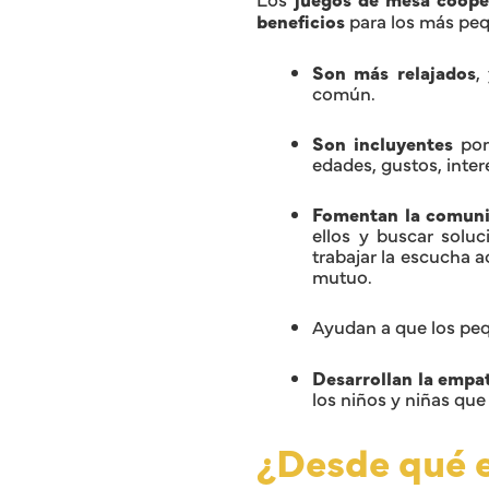
beneficios
para los más pe
Son más relajados
,
común.
Son incluyentes
porq
edades, gustos, inter
Fomentan la comuni
ellos y buscar solu
trabajar la escucha a
mutuo.
Ayudan a que los p
Desarrollan la empat
los niños y niñas que
¿Desde qué 