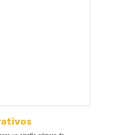
rativos
frecen un
amplio número de