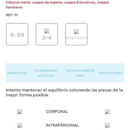
,
,
,
Clásicos metal
Juegos de Ingenio
Juegos Educativos
Juegos
Familiares
REF:
111
6-99
2-4
6x18,5x5cm
INTELIGENCIAS
INSTRUCCIONES EN
DESCRIPCIÓN
INSTRUCCIONES
MÚLTIPLES
VÍDEO
Intenta mantener el equilibrio colocando las piezas de la
mejor forma posible.
CORPORAL
INTRAPERSONAL