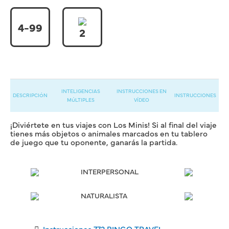
4-99
2
INTELIGENCIAS
INSTRUCCIONES EN
DESCRIPCIÓN
INSTRUCCIONES
MÚLTIPLES
VÍDEO
¡Diviértete en tus viajes con Los Minis! Si al final del viaje
tienes más objetos o animales marcados en tu tablero
de juego que tu oponente, ganarás la partida.
INTERPERSONAL
NATURALISTA
Instrucciones 772 BINGO TRAVEL