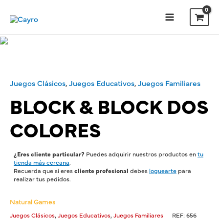
Ir
al
contenido
Main
Menu
Juegos Clásicos
,
Juegos Educativos
,
Juegos Familiares
BLOCK & BLOCK DOS
COLORES
¿Eres cliente particular?
Puedes adquirir nuestros productos en
tu
tienda más cercana
.
Recuerda que si eres
cliente profesional
debes
loguearte
para
realizar tus pedidos.
Natural Games
,
,
Juegos Clásicos
Juegos Educativos
Juegos Familiares
REF:
656