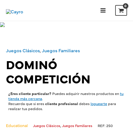
Ir
al
contenido
Main
Menu
Juegos Clásicos
,
Juegos Familiares
DOMINÓ
COMPETICIÓN
¿Eres cliente particular?
Puedes adquirir nuestros productos en
tu
tienda más cercana
.
Recuerda que si eres
cliente profesional
debes
loguearte
para
realizar tus pedidos.
Educational
,
Juegos Clásicos
Juegos Familiares
REF:
250