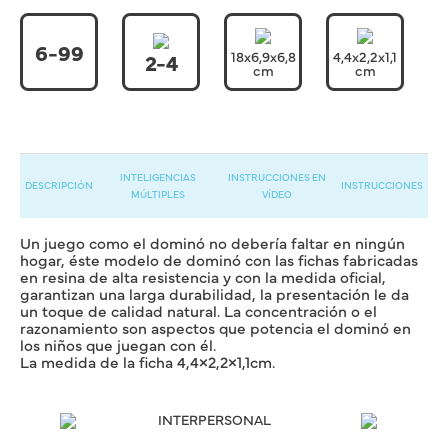
6-99
18x6,9x6,8
4,4x2,2x1,1
2-4
cm
cm
INTELIGENCIAS
INSTRUCCIONES EN
DESCRIPCIÓN
INSTRUCCIONES
MÚLTIPLES
VÍDEO
Un juego como el dominó no debería faltar en ningún
hogar, éste modelo de dominó con las fichas fabricadas
en resina de alta resistencia y con la medida oficial,
garantizan una larga durabilidad, la presentación le da
un toque de calidad natural. La concentración o el
razonamiento son aspectos que potencia el dominó en
los niños que juegan con él.
La medida de la ficha 4,4×2,2×1,1cm.
INTERPERSONAL