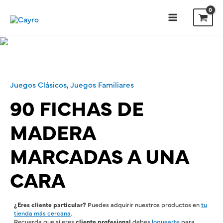
Ir
al
contenido
Main
Menu
Juegos Clásicos
,
Juegos Familiares
90 FICHAS DE
MADERA
MARCADAS A UNA
CARA
¿Eres cliente particular?
Puedes adquirir nuestros productos en
tu
tienda más cercana
.
Recuerda que si eres
cliente profesional
debes
loguearte
para