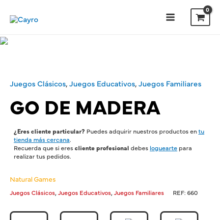
Ir
al
contenido
Main
Menu
Juegos Clásicos
,
Juegos Educativos
,
Juegos Familiares
GO DE MADERA
¿Eres cliente particular?
Puedes adquirir nuestros productos en
tu
tienda más cercana
.
Recuerda que si eres
cliente profesional
debes
loguearte
para
realizar tus pedidos.
Natural Games
,
,
Juegos Clásicos
Juegos Educativos
Juegos Familiares
REF:
660