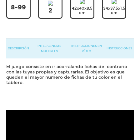
8-99
42x40x8,5
34x37,5x1,5
2
cm
cm
INTELIGENCIAS
INSTRUCCIONES EN
DESCRIPCIÓN
INSTRUCCIONES
MÚLTIPLES
VÍDEO
El juego consiste en ir acorralando fichas del contrario
con las tuyas propias y capturarlas. El objetivo es que
queden el mayor numero de fichas de tu color en el
tablero.