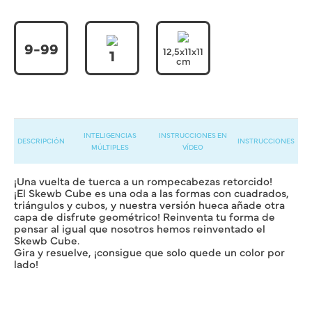
9-99
12,5x11x11
1
cm
INTELIGENCIAS
INSTRUCCIONES EN
DESCRIPCIÓN
INSTRUCCIONES
MÚLTIPLES
VÍDEO
¡Una vuelta de tuerca a un rompecabezas retorcido!
¡El Skewb Cube es una oda a las formas con cuadrados,
triángulos y cubos, y nuestra versión hueca añade otra
capa de disfrute geométrico! Reinventa tu forma de
pensar al igual que nosotros hemos reinventado el
Skewb Cube.
Gira y resuelve, ¡consigue que solo quede un color por
lado!