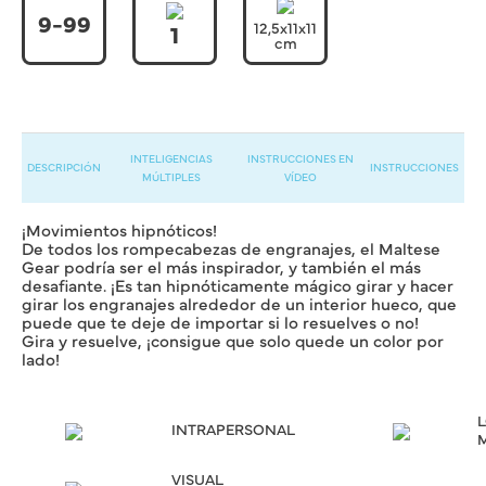
9-99
12,5x11x11
1
cm
INTELIGENCIAS
INSTRUCCIONES EN
DESCRIPCIÓN
INSTRUCCIONES
MÚLTIPLES
VÍDEO
¡Movimientos hipnóticos!
De todos los rompecabezas de engranajes, el Maltese
Gear podría ser el más inspirador, y también el más
desafiante. ¡Es tan hipnóticamente mágico girar y hacer
girar los engranajes alrededor de un interior hueco, que
puede que te deje de importar si lo resuelves o no!
Gira y resuelve, ¡consigue que solo quede un color por
lado!
INTRAPERSONAL
VISUAL