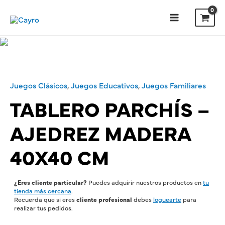
Juegos Clásicos
,
Juegos Educativos
,
Juegos Familiares
TABLERO PARCHÍS –
AJEDREZ MADERA
40X40 CM
¿Eres cliente particular?
Puedes adquirir nuestros productos en
tu
tienda más cercana
.
Recuerda que si eres
cliente profesional
debes
loguearte
para
realizar tus pedidos.