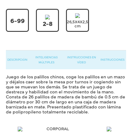
6-99
26,5X4X2,5
2-8
cm
INTELIGENCIAS
INSTRUCCIONES EN
DESCRIPCIÓN
INSTRUCCIONES
MÚLTIPLES
VÍDEO
Juego de los palillos chinos, coge los palillos en un mazo
y déjalos caer sobre la mesa por turnos ir cogiendo sin
que se muevan los demás. Se trata de un juego de
destreza y habilidad con el movimiento de la mano.
Consta de 26 palillos de madera de bambú de 0.5 cm de
diámetro por 30 cm de largo en una caja de madera
barnizada en mate. Presentado plastificado con lámina
de polipropileno totalmente reciclable.
CORPORAL