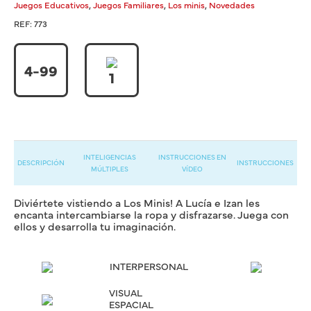
,
,
,
Juegos Educativos
Juegos Familiares
Los minis
Novedades
REF:
773
4-99
1
INTELIGENCIAS
INSTRUCCIONES EN
DESCRIPCIÓN
INSTRUCCIONES
MÚLTIPLES
VÍDEO
Diviértete vistiendo a Los Minis! A Lucía e Izan les
encanta intercambiarse la ropa y disfrazarse. Juega con
ellos y desarrolla tu imaginación.
INTERPERSONAL
VISUAL
ESPACIAL