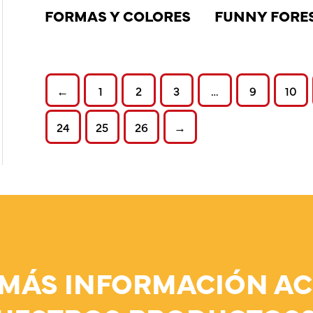
FORMAS Y COLORES
FUNNY FORE
←
1
2
3
…
9
10
24
25
26
→
 MÁS INFORMACIÓN AC