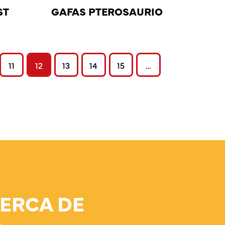
ST
GAFAS PTEROSAURIO
11
12
13
14
15
…
ERCA DE