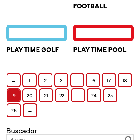
FOOTBALL
PLAY TIME GOLF
PLAY TIME POOL
←
1
2
3
…
16
17
18
19
20
21
22
…
24
25
26
→
Buscador