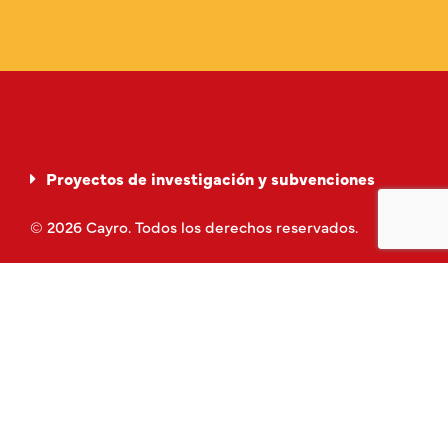
Proyectos de investigación y subvenciones
© 2026 Cayro. Todos los derechos reservados.
Política de privacidad
Aviso Legal
Política de Cookies
Términos y Condiciones
Contacto
Piezas de repuesto