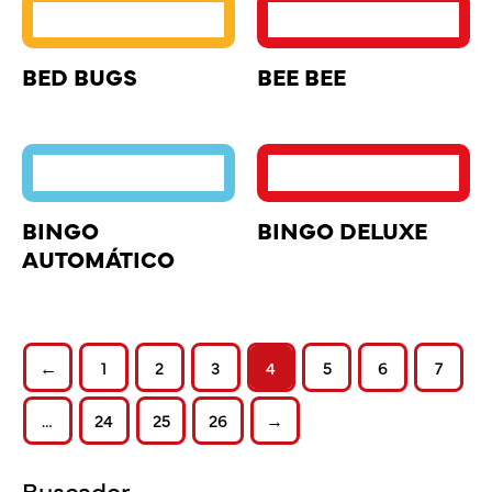
BED BUGS
BEE BEE
BINGO
BINGO DELUXE
AUTOMÁTICO
←
1
2
3
4
5
6
7
…
24
25
26
→
Buscador