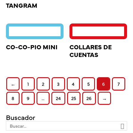
TANGRAM
CO-CO-PIO MINI
COLLARES DE
CUENTAS
←
1
2
3
4
5
6
7
8
9
…
24
25
26
→
Buscador